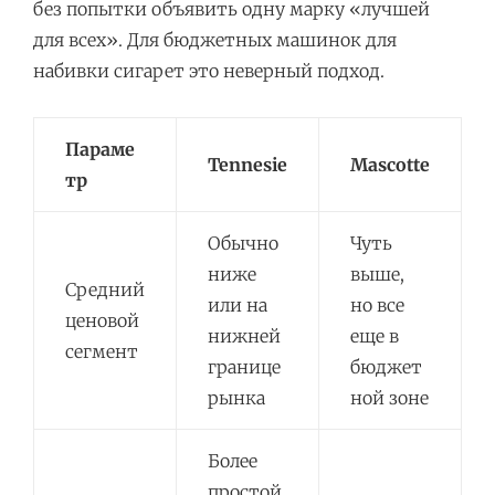
без попытки объявить одну марку «лучшей
для всех». Для бюджетных машинок для
набивки сигарет это неверный подход.
Параме
Tennesie
Mascotte
тр
Обычно
Чуть
ниже
выше,
Средний
или на
но все
ценовой
нижней
еще в
сегмент
границе
бюджет
рынка
ной зоне
Более
простой,