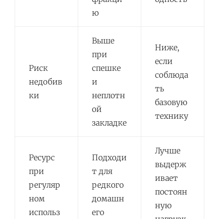
ю
Выше
Ниже,
при
если
Риск
спешке
соблюда
недобив
и
ть
ки
неплотн
базовую
ой
технику
закладке
Лучше
Ресурс
Подходи
выдерж
при
т для
ивает
регуляр
редкого
постоян
ном
домашн
ную
использ
его
нагрузк