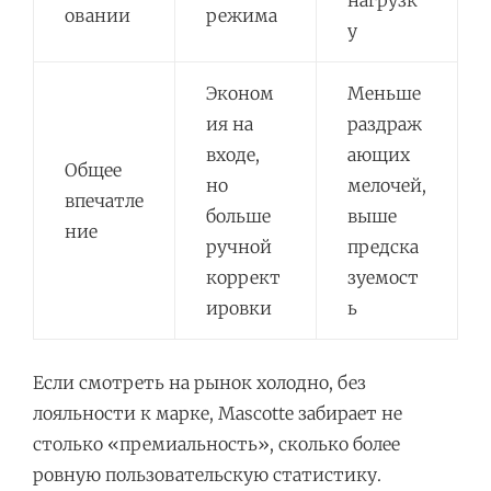
овании
режима
у
Эконом
Меньше
ия на
раздраж
входе,
ающих
Общее
но
мелочей,
впечатле
больше
выше
ние
ручной
предска
коррект
зуемост
ировки
ь
Если смотреть на рынок холодно, без
лояльности к марке, Mascotte забирает не
столько «премиальность», сколько более
ровную пользовательскую статистику.