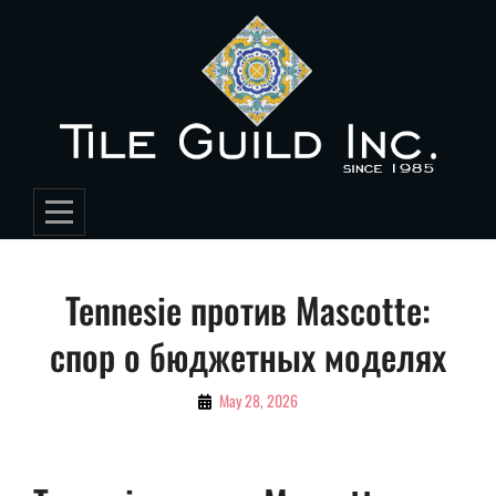
Skip
to
content
Post
Tennesie против Mascotte:
navigation
спор о бюджетных моделях
By
May 28, 2026
Lauermediaseo