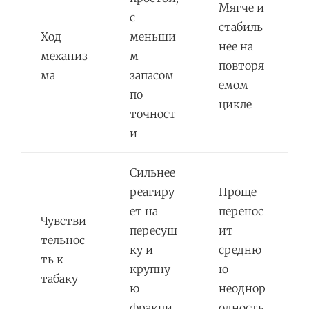
Мягче и
с
стабиль
Ход
меньши
нее на
механиз
м
повторя
ма
запасом
емом
по
цикле
точност
и
Сильнее
реагиру
Проще
ет на
перенос
Чувстви
пересуш
ит
тельнос
ку и
средню
ть к
крупну
ю
табаку
ю
неоднор
фракци
одность